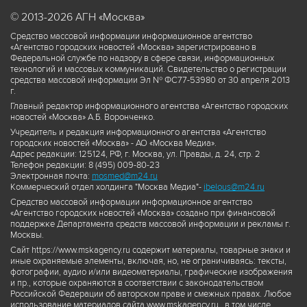
© 2013-2026 АГН «Москва»
Средство массовой информации информационное агентство
«Агентство городских новостей «Москва» зарегистрировано в
Федеральной службе по надзору в сфере связи, информационных
технологий и массовых коммуникаций. Свидетельство о регистрации
средства массовой информации Эл № ФС77-53980 от 30 апреля 2013
г.
Главный редактор информационного агентства «Агентство городских
новостей «Москва» А.Б. Воронченко.
Учредитель и редакция информационного агентства «Агентство
городских новостей «Москва» - АО «Москва Медиа».
Адрес редакции: 125124, РФ, г. Москва, ул. Правды, д. 24, стр. 2
Телефон редакции: 8 (495) 009-80-23
Электронная почта:
mosmed@m24.ru
Коммерческий отдел холдинга "Москва Медиа"-
ibelous@m24.ru
Средство массовой информации информационное агентство
«Агентство городских новостей «Москва» создано при финансовой
поддержке Департамента средств массовой информации и рекламы г.
Москвы.
Сайт https://www.mskagency.ru содержит материалы, товарные знаки и
иные охраняемые элементы, включая, но, не ограничиваясь: тексты,
фотографии, аудио и/или видеоматериалы, графические изображения
и пр., которые охраняются в соответствии с законодательством
Российской Федерации об авторском праве и смежных правах. Любое
использование материалов сайта www.mskagency.ru , в том числе,