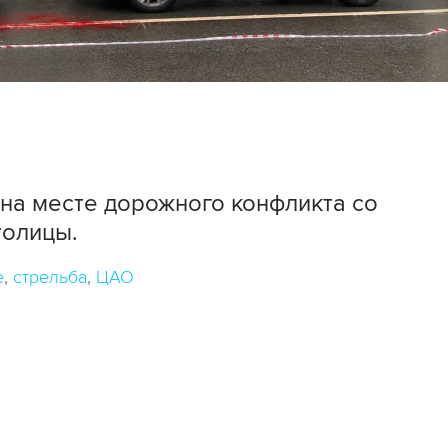
на месте дорожного конфликта со
толицы.
е
стрельба
ЦАО