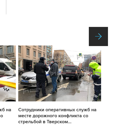
жб на
Сотрудники оперативных служб на
Сотрудники о
со
месте дорожного конфликта со
месте дорожн
стрельбой в Тверском...
стрельбой в Т