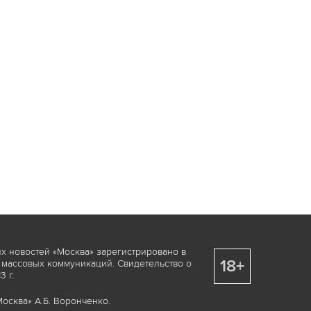
х новостей «Москва» зарегистрировано в
18+
 массовых коммуникаций. Свидетельство о
 г.
осква» А.Б. Воронченко.