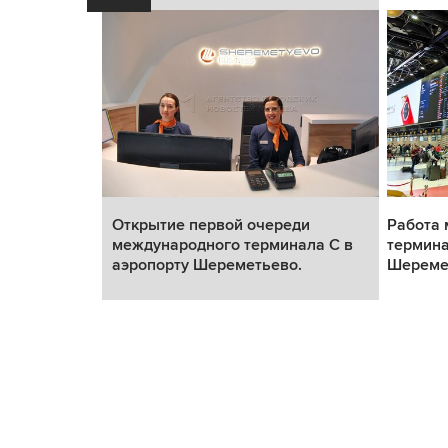
ди
Открытие первой очереди
Работа
ала С в
международного терминала С в
термина
.
аэропорту Шереметьево.
Шереме