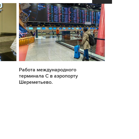
Работа международного
Работа межд
терминала С в аэропорту
терминала С 
Шереметьево.
Шереметьево