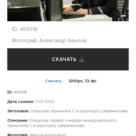
ID:
469318
Фотограф:
Александр Авилов
СКАЧАТЬ
Cкачать
1200px, 72 dpi
ID:
469318
Дата съемки:
17.01.2020
Заголовок:
Открытие терминала С в аэропорту Шереметьево
Описание:
Открытие первой очереди международного
терминала С в аэропорту Шереметьево.
Фотограф:
Авилов Александр