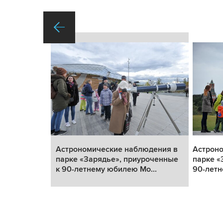
юдения в
Астрономические наблюдения в
Астрон
роченные к
парке «Зарядье», приуроченные
парке «
.
к 90-летнему юбилею Мо...
90-летн