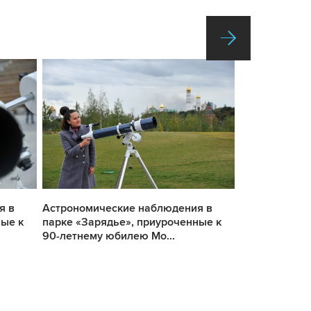
я в
Астрономические наблюдения в
Астрономиче
ные к
парке «Зарядье», приуроченные к
парке «Заряд
90-летнему юбилею Мо...
90-летнему ю