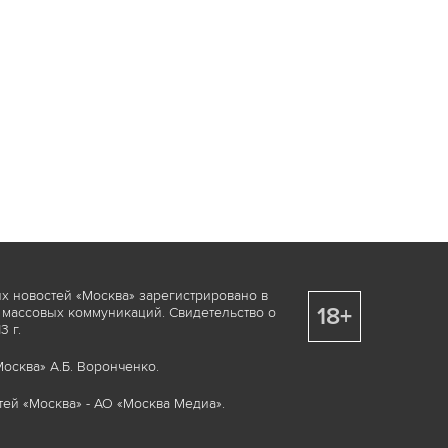
х новостей «Москва» зарегистрировано в
18+
 массовых коммуникаций. Свидетельство о
 г.
осква» А.Б. Воронченко.
ей «Москва» - АО «Москва Медиа».