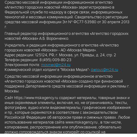
Средство массовой информации информационное агентство
«Агентство городских новостей «Москва» зарегистрировано в
Федеральной службе по надзору в сфере связи, информационных
технологий и массовых коммуникаций. Свидетельство о регистрации
средства массовой информации Эл № ФС77-53980 от 30 апреля 2013
г.
Главный редактор информационного агентства «Агентство городских
новостей «Москва» А.Б. Воронченко.
Учредитель и редакция информационного агентства «Агентство
городских новостей «Москва» - АО «Москва Медиа».
Адрес редакции: 125124, РФ, г. Москва, ул. Правды, д. 24, стр. 2
Телефон редакции: 8 (495) 009-80-23
Электронная почта:
mosmed@m24.ru
Коммерческий отдел холдинга "Москва Медиа"-
ibelous@m24.ru
Средство массовой информации информационное агентство
«Агентство городских новостей «Москва» создано при финансовой
поддержке Департамента средств массовой информации и рекламы г.
Москвы.
Сайт https://www.mskagency.ru содержит материалы, товарные знаки и
иные охраняемые элементы, включая, но, не ограничиваясь: тексты,
фотографии, аудио и/или видеоматериалы, графические изображения
и пр., которые охраняются в соответствии с законодательством
Российской Федерации об авторском праве и смежных правах. Любое
использование материалов сайта www.mskagency.ru , в том числе,
копирование, распространение или опубликование, обязательно
должно сопровождаться знаком копирайт со ссылкой на