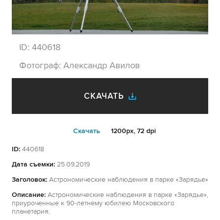
ID:
440618
Фотограф:
Александр Авилов
СКАЧАТЬ
Cкачать
1200px, 72 dpi
ID:
440618
Дата съемки:
25.09.2019
Заголовок:
Астрономические наблюдения в парке «Зарядье»
Описание:
Астрономические наблюдения в парке «Зарядье»,
приуроченные к 90-летнему юбилею Московского
планетария.