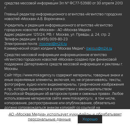
средства массовой информации Эл № ФС77-53980 от 30 апреля 2013
г.
Главный редактор информационного агентства «Агентство городских
новостей «Москва» А.Б. Воронченко.
Учредитель и редакция информационного агентства «Агентство
городских новостей «Москва» - АО «Москва Медиа».
Адрес редакции: 125124, РФ, г. Москва, ул. Правды, д. 24, стр. 2
Телефон редакции: 8 (495) 009-80-23
Электронная почта:
mosmed@m24.ru
Коммерческий отдел холдинга "Москва Медиа"-
ibelous@m24.ru
Средство массовой информации информационное агентство
«Агентство городских новостей «Москва» создано при финансовой
поддержке Департамента средств массовой информации и рекламы г.
Москвы.
Сайт https://www.mskagency.ru содержит материалы, товарные знаки и
иные охраняемые элементы, включая, но, не ограничиваясь: тексты,
фотографии, аудио и/или видеоматериалы, графические изображения
и пр., которые охраняются в соответствии с законодательством
Российской Федерации об авторском праве и смежных правах. Любое
использование материалов сайта www.mskagency.ru , в том числе,
копирование, распространение или опубликование, обязательно
должно сопровождаться знаком копирайт со ссылкой на
правообладателя © АО «Москва Медиа», а также гиперссылкой на сайт
АО «Москва Медиа» использует куки-файлы и обрабатывает
www.mskagency.ru как на первоисточник информации. Переработка
персональные данные
Хорошо
материалов сайта www.mskagency.ru не допускается.
Пользовательское соглашение об использовании материалов