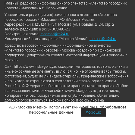
Главный редактор информационного агентства «Агентство городских
новостей «Москва» А.Б. Воронченко.
Учредитель и редакция информационного агентства «Агентство
городских новостей «Москва» - АО «Москва Медиа».
Адрес редакции: 125124, РФ, г. Москва, ул. Правды, д. 24, стр. 2
Телефон редакции: 8 (495) 009-80-23
Электронная почта:
mosmed@m24.ru
Коммерческий отдел холдинга "Москва Медиа"-
ibelous@m24.ru
Средство массовой информации информационное агентство
«Агентство городских новостей «Москва» создано при финансовой
поддержке Департамента средств массовой информации и рекламы г.
Москвы.
Сайт https://www.mskagency.ru содержит материалы, товарные знаки и
иные охраняемые элементы, включая, но, не ограничиваясь: тексты,
фотографии, аудио и/или видеоматериалы, графические изображения
и пр., которые охраняются в соответствии с законодательством
Российской Федерации об авторском праве и смежных правах. Любое
использование материалов сайта www.mskagency.ru , в том числе,
копирование, распространение или опубликование, обязательно
должно сопровождаться знаком копирайт со ссылкой на
правообладателя © АО «Москва Медиа», а также гиперссылкой на сайт
АО «Москва Медиа» использует куки-файлы и обрабатывает
www.mskagency.ru как на первоисточник информации. Переработка
персональные данные
Хорошо
материалов сайта www.mskagency.ru не допускается.
Пользовательское соглашение об использовании материалов
Агентства городских новостей «Москва»
Политика обработки персональных данных