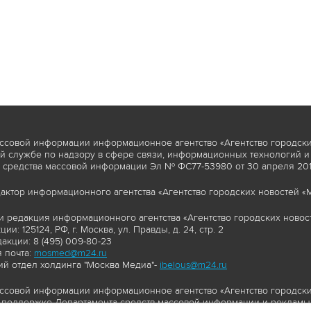
ссовой информации информационное агентство «Агентство городски
 службе по надзору в сфере связи, информационных технологий и
 средства массовой информации Эл № ФС77-53980 от 30 апреля 2013
актор информационного агентства «Агентство городских новостей «М
и редакция информационного агентства «Агентство городских новост
ии: 125124, РФ, г. Москва, ул. Правды, д. 24, стр. 2
акции: 8 (495) 009-80-23
 почта:
mosmed@m24.ru
й отдел холдинга "Москва Медиа"-
ibelous@m24.ru
ссовой информации информационное агентство «Агентство городски
поддержке Департамента средств массовой информации и рекламы 