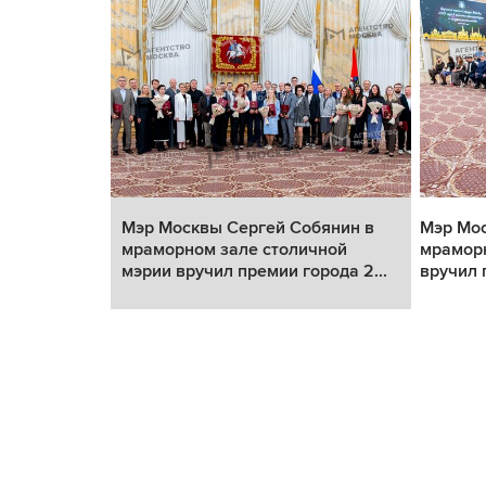
янин в
Мэр Москвы Сергей Собянин в
Мэр Мос
ной мэрии
мраморном зале столичной
мраморн
..
мэрии вручил премии города 2...
вручил 