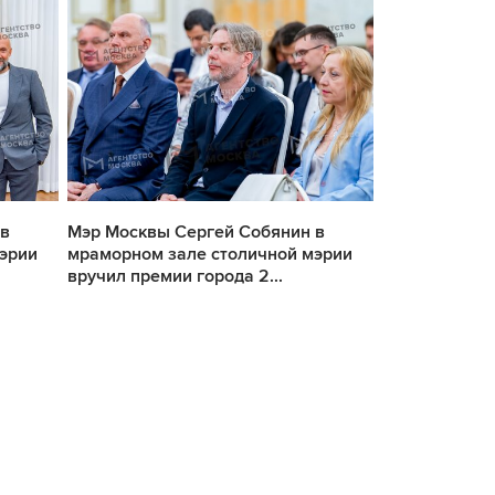
 в
Мэр Москвы Сергей Собянин в
Мэр Москвы 
эрии
мраморном зале столичной мэрии
мраморном з
вручил премии города 2...
вручил премии