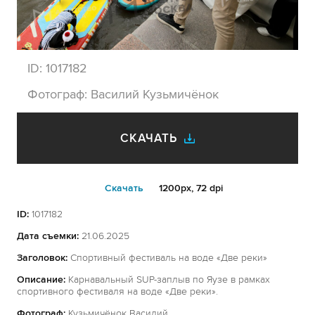
ID:
1017182
Фотограф:
Василий Кузьмичёнок
СКАЧАТЬ
Cкачать
1200px, 72 dpi
ID:
1017182
Дата съемки:
21.06.2025
Заголовок:
Спортивный фестиваль на воде «Две реки»
Описание:
Карнавальный SUP-заплыв по Яузе в рамках
спортивного фестиваля на воде «Две реки».
Фотограф:
Кузьмичёнок Василий