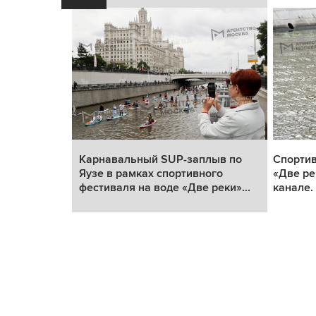
оду) в
Карнавальный SUP-заплыв по
Спортив
х
Яузе в рамках спортивного
«Две ре
а вод...
фестиваля на воде «Две реки»...
канале.