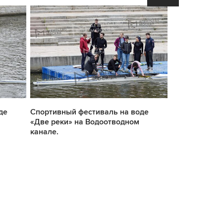
де
Спортивный фестиваль на воде
Спортивный 
«Две реки» на Водоотводном
«Две реки» н
канале.
канале.