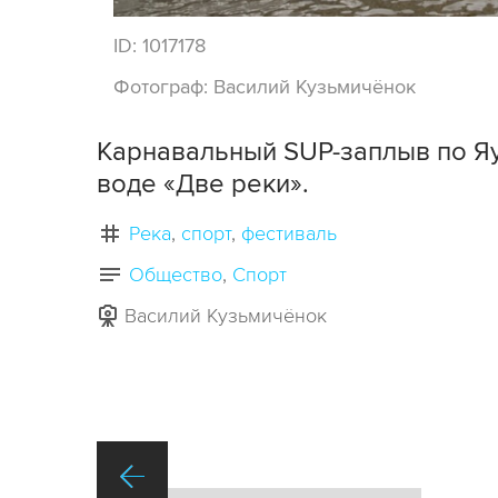
ID:
1017178
Фотограф:
Василий Кузьмичёнок
Карнавальный SUP-заплыв по Яу
воде «Две реки».
Река
спорт
фестиваль
Общество
Спорт
Василий Кузьмичёнок