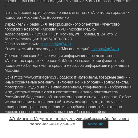
средства массовой информации Эл № ФС77-53980 от 30 апреля 2013
г.
Главный редактор информационного агентства «Агентство городских
новостей «Москва» А.Б. Воронченко.
Учредитель и редакция информационного агентства «Агентство
городских новостей «Москва» - АО «Москва Медиа».
Адрес редакции: 125124, РФ, г. Москва, ул. Правды, д. 24, стр. 2
Телефон редакции: 8 (495) 009-80-23
Электронная почта:
mosmed@m24.ru
Коммерческий отдел холдинга "Москва Медиа"-
ibelous@m24.ru
Средство массовой информации информационное агентство
«Агентство городских новостей «Москва» создано при финансовой
поддержке Департамента средств массовой информации и рекламы г.
Москвы.
Сайт https://www.mskagency.ru содержит материалы, товарные знаки и
иные охраняемые элементы, включая, но, не ограничиваясь: тексты,
фотографии, аудио и/или видеоматериалы, графические изображения
и пр., которые охраняются в соответствии с законодательством
Российской Федерации об авторском праве и смежных правах. Любое
использование материалов сайта www.mskagency.ru , в том числе,
копирование, распространение или опубликование, обязательно
должно сопровождаться знаком копирайт со ссылкой на
правообладателя © АО «Москва Медиа», а также гиперссылкой на сайт
АО «Москва Медиа» использует куки-файлы и обрабатывает
www.mskagency.ru как на первоисточник информации. Переработка
персональные данные
Хорошо
материалов сайта www.mskagency.ru не допускается.
Пользовательское соглашение об использовании материалов