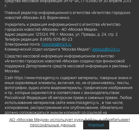
средства массовой информации Эл № ФС77-53980 от 30 апреля 2013
г.
Главный редактор информационного агентства «Агентство городских
новостей «Москва» А.Б. Воронченко.
Учредитель и редакция информационного агентства «Агентство
городских новостей «Москва» - АО «Москва Медиа».
Адрес редакции: 125124, РФ, г. Москва, ул. Правды, д. 24, стр. 2
Телефон редакции: 8 (495) 009-80-23
Электронная почта:
mosmed@m24.ru
Коммерческий отдел холдинга "Москва Медиа"-
ibelous@m24.ru
Средство массовой информации информационное агентство
«Агентство городских новостей «Москва» создано при финансовой
поддержке Департамента средств массовой информации и рекламы г.
Москвы.
Сайт https://www.mskagency.ru содержит материалы, товарные знаки и
иные охраняемые элементы, включая, но, не ограничиваясь: тексты,
фотографии, аудио и/или видеоматериалы, графические изображения
и пр., которые охраняются в соответствии с законодательством
Российской Федерации об авторском праве и смежных правах. Любое
использование материалов сайта www.mskagency.ru , в том числе,
копирование, распространение или опубликование, обязательно
должно сопровождаться знаком копирайт со ссылкой на
правообладателя © АО «Москва Медиа», а также гиперссылкой на сайт
АО «Москва Медиа» использует куки-файлы и обрабатывает
www.mskagency.ru как на первоисточник информации. Переработка
персональные данные
Хорошо
материалов сайта www.mskagency.ru не допускается.
Пользовательское соглашение об использовании материалов