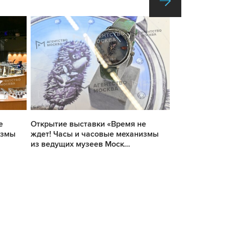
е
Открытие выставки «Время не
Открытие вы
измы
ждет! Часы и часовые механизмы
ждет! Часы и
из ведущих музеев Моск...
из ведущих м