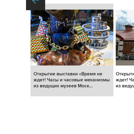
емя не
Открытие выставки «Время не
Открыти
механизмы
ждет! Часы и часовые механизмы
ждет! Ч
..
из ведущих музеев Моск...
из веду