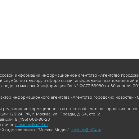
ссовой информации информационное агентство «Агентство городски
 службе по надзору в сфере связи, информационных технологий и
 средства массовой информации Эл № ФС77-53980 от 30 апреля 2013
актор информационного агентства «Агентство городских новостей «М
и редакция информационного агентства «Агентство городских новост
ии: 125124, РФ, г. Москва, ул. Правды, д. 24, стр. 2
акции: 8 (495) 009-80-23
 почта:
mosmed@m24.ru
й отдел холдинга "Москва Медиа"-
ibelous@m24.ru