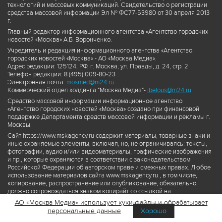
технологий и массовых коммуникаций. Свидетельство о регистрации
средства массовой информации Эл № ФС77-53980 от 30 апреля 2013
г.
Главный редактор информационного агентства «Агентство городских
новостей «Москва» А.Б. Воронченко.
Учредитель и редакция информационного агентства «Агентство
городских новостей «Москва» - АО «Москва Медиа».
Адрес редакции: 125124, РФ, г. Москва, ул. Правды, д. 24, стр. 2
Телефон редакции: 8 (495) 009-80-23
Электронная почта:
mosmed@m24.ru
Коммерческий отдел холдинга "Москва Медиа"-
ibelous@m24.ru
Средство массовой информации информационное агентство
«Агентство городских новостей «Москва» создано при финансовой
поддержке Департамента средств массовой информации и рекламы г.
Москвы.
Сайт https://www.mskagency.ru содержит материалы, товарные знаки и
иные охраняемые элементы, включая, но, не ограничиваясь: тексты,
фотографии, аудио и/или видеоматериалы, графические изображения
и пр., которые охраняются в соответствии с законодательством
Российской Федерации об авторском праве и смежных правах. Любое
использование материалов сайта www.mskagency.ru , в том числе,
копирование, распространение или опубликование, обязательно
должно сопровождаться знаком копирайт со ссылкой на
правообладателя © АО «Москва Медиа», а также гиперссылкой на сайт
АО «Москва Медиа» использует куки-файлы и обрабатывает
www.mskagency.ru как на первоисточник информации. Переработка
персональные данные
Хорошо
материалов сайта www.mskagency.ru не допускается.