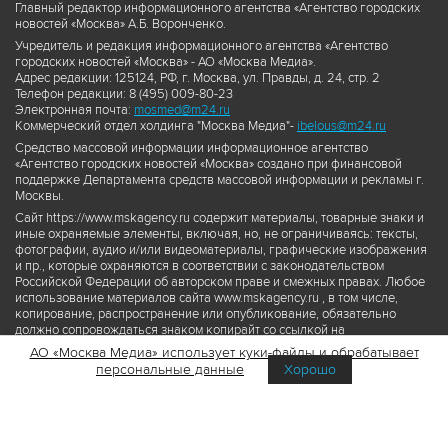
Главный редактор информационного агентства «Агентство городских
новостей «Москва» А.Б. Воронченко.
Учредитель и редакция информационного агентства «Агентство
городских новостей «Москва» - АО «Москва Медиа».
Адрес редакции: 125124, РФ, г. Москва, ул. Правды, д. 24, стр. 2
Телефон редакции: 8 (495) 009-80-23
Электронная почта:
mosmed@m24.ru
Коммерческий отдел холдинга "Москва Медиа"-
ibelous@m24.ru
Средство массовой информации информационное агентство
«Агентство городских новостей «Москва» создано при финансовой
поддержке Департамента средств массовой информации и рекламы г.
Москвы.
Сайт https://www.mskagency.ru содержит материалы, товарные знаки и
иные охраняемые элементы, включая, но, не ограничиваясь: тексты,
фотографии, аудио и/или видеоматериалы, графические изображения
и пр., которые охраняются в соответствии с законодательством
Российской Федерации об авторском праве и смежных правах. Любое
использование материалов сайта www.mskagency.ru , в том числе,
копирование, распространение или опубликование, обязательно
должно сопровождаться знаком копирайт со ссылкой на
правообладателя © АО «Москва Медиа», а также гиперссылкой на сайт
АО «Москва Медиа» использует куки-файлы и обрабатывает
www.mskagency.ru как на первоисточник информации. Переработка
персональные данные
Хорошо
материалов сайта www.mskagency.ru не допускается.
Пользовательское соглашение об использовании материалов
Агентства городских новостей «Москва»
Политика обработки персональных данных