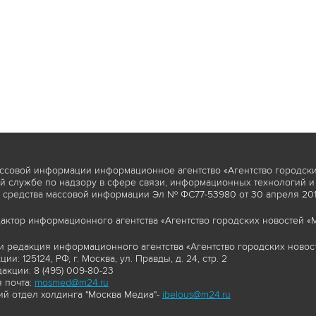
ссовой информации информационное агентство «Агентство городски
 службе по надзору в сфере связи, информационных технологий и
 средства массовой информации Эл № ФС77-53980 от 30 апреля 2013
актор информационного агентства «Агентство городских новостей «М
и редакция информационного агентства «Агентство городских новост
ии: 125124, РФ, г. Москва, ул. Правды, д. 24, стр. 2
акции: 8 (495) 009-80-23
 почта:
mosmed@m24.ru
й отдел холдинга "Москва Медиа"-
ibelous@m24.ru