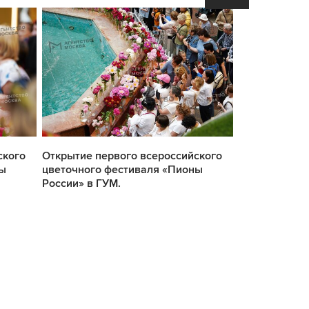
ского
Открытие первого всероссийского
Открытие пер
ны
цветочного фестиваля «Пионы
цветочного 
России» в ГУМ.
России» в ГУ