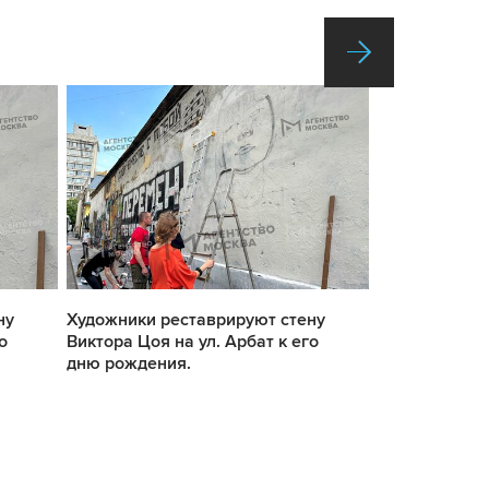
ну
Художники реставрируют стену
Художники ре
о
Виктора Цоя на ул. Арбат к его
Виктора Цоя н
дню рождения.
дню рождени