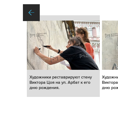
т стену
Художники реставрируют стену
Художни
т к его
Виктора Цоя на ул. Арбат к его
Виктора
дню рождения.
дню ро