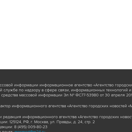
ссовой информации информационное агентство «Агентство городски
 службе по надзору в сфере связи, информационных технологий и
 средства массовой информации Эл № ФС77-53980 от 30 апреля 2013
актор информационного агентства «Агентство городских новостей «М
и редакция информационного агентства «Агентство городских новост
ии: 125124, РФ, г. Москва, ул. Правды, д. 24, стр. 2
акции: 8 (495) 009-80-23
 почта:
mosmed@m24.ru