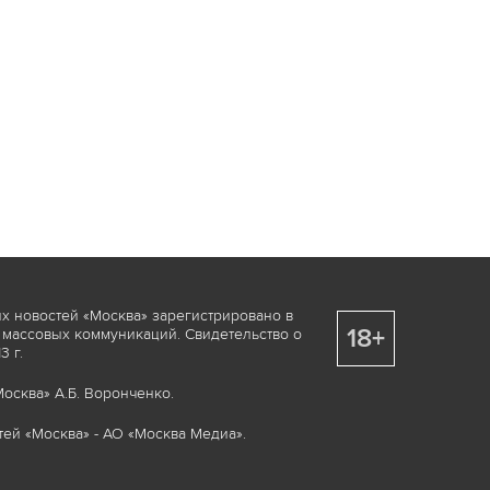
х новостей «Москва» зарегистрировано в
18+
 массовых коммуникаций. Свидетельство о
 г.
осква» А.Б. Воронченко.
ей «Москва» - АО «Москва Медиа».