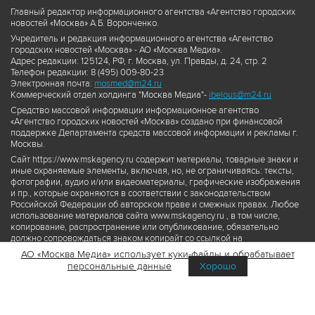
Главный редактор информационного агентства «Агентство городских
новостей «Москва» А.Б. Воронченко.
Учредитель и редакция информационного агентства «Агентство
городских новостей «Москва» - АО «Москва Медиа».
Адрес редакции: 125124, РФ, г. Москва, ул. Правды, д. 24, стр. 2
Телефон редакции: 8 (495) 009-80-23
Электронная почта:
mosmed@m24.ru
Коммерческий отдел холдинга "Москва Медиа"-
ibelous@m24.ru
Средство массовой информации информационное агентство
«Агентство городских новостей «Москва» создано при финансовой
поддержке Департамента средств массовой информации и рекламы г.
Москвы.
Сайт https://www.mskagency.ru содержит материалы, товарные знаки и
иные охраняемые элементы, включая, но, не ограничиваясь: тексты,
фотографии, аудио и/или видеоматериалы, графические изображения
и пр., которые охраняются в соответствии с законодательством
Российской Федерации об авторском праве и смежных правах. Любое
использование материалов сайта www.mskagency.ru , в том числе,
копирование, распространение или опубликование, обязательно
должно сопровождаться знаком копирайт со ссылкой на
правообладателя © АО «Москва Медиа», а также гиперссылкой на сайт
АО «Москва Медиа» использует куки-файлы и обрабатывает
www.mskagency.ru как на первоисточник информации. Переработка
персональные данные
Хорошо
материалов сайта www.mskagency.ru не допускается.
Пользовательское соглашение об использовании материалов
Агентства городских новостей «Москва»
Политика обработки персональных данных