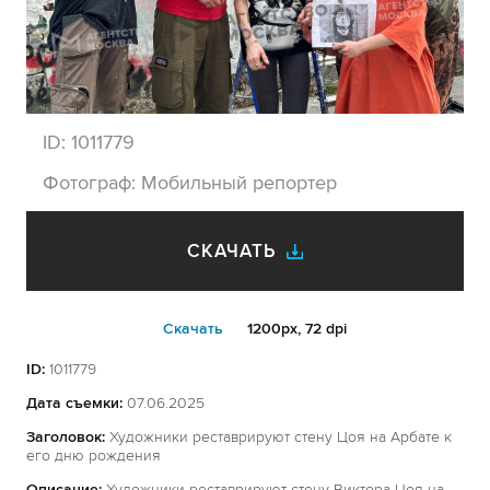
ID:
1011779
Фотограф:
Мобильный репортер
СКАЧАТЬ
Cкачать
1200px, 72 dpi
ID:
1011779
Дата съемки:
07.06.2025
Заголовок:
Художники реставрируют стену Цоя на Арбате к
его дню рождения
Описание:
Художники реставрируют стену Виктора Цоя на