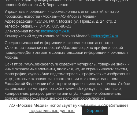
Главный редактор информационного агентства «Агентство городских
новостей «Москва» А.Б. Воронченко.
Учредитель и редакция информационного агентства «Агентство
городских новостей «Москва» - АО «Москва Медиа».
Адрес редакции: 125124, РФ, г. Москва, ул. Правды, д. 24, стр. 2
Телефон редакции: 8 (495) 009-80-23
Электронная почта:
mosmed@m24.ru
Коммерческий отдел холдинга "Москва Медиа"-
ibelous@m24.ru
Средство массовой информации информационное агентство
«Агентство городских новостей «Москва» создано при финансовой
поддержке Департамента средств массовой информации и рекламы г.
Москвы.
Сайт https://www.mskagency.ru содержит материалы, товарные знаки и
иные охраняемые элементы, включая, но, не ограничиваясь: тексты,
фотографии, аудио и/или видеоматериалы, графические изображения
и пр., которые охраняются в соответствии с законодательством
Российской Федерации об авторском праве и смежных правах. Любое
использование материалов сайта www.mskagency.ru , в том числе,
копирование, распространение или опубликование, обязательно
должно сопровождаться знаком копирайт со ссылкой на
правообладателя © АО «Москва Медиа», а также гиперссылкой на сайт
АО «Москва Медиа» использует куки-файлы и обрабатывает
www.mskagency.ru как на первоисточник информации. Переработка
персональные данные
Хорошо
материалов сайта www.mskagency.ru не допускается.
Пользовательское соглашение об использовании материалов
Агентства городских новостей «Москва»
Политика обработки персональных данных