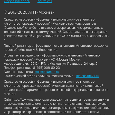
Обратная связь
Контакты
© 2013-2026 АГН «Москва»
Средство массовой информации информационное агентство
«Агентство городских новостей «Москва» зарегистрировано в
Федеральной службе по надзору в сфере связи, информационных
технологий и массовых коммуникаций. Свидетельство о регистрации
средства массовой информации Эл № ФС77-53980 от 30 апреля 2013
г.
Главный редактор информационного агентства «Агентство городских
новостей «Москва» А.Б. Воронченко.
Учредитель и редакция информационного агентства «Агентство
городских новостей «Москва» - АО «Москва Медиа».
Адрес редакции: 125124, РФ, г. Москва, ул. Правды, д. 24, стр. 2
Телефон редакции: 8 (495) 009-80-23
Электронная почта:
mosmed@m24.ru
Коммерческий отдел холдинга "Москва Медиа"-
ibelous@m24.ru
Средство массовой информации информационное агентство
«Агентство городских новостей «Москва» создано при финансовой
поддержке Департамента средств массовой информации и рекламы г.
Москвы.
Сайт https://www.mskagency.ru содержит материалы, товарные знаки и
иные охраняемые элементы, включая, но, не ограничиваясь: тексты,
фотографии, аудио и/или видеоматериалы, графические изображения
и пр., которые охраняются в соответствии с законодательством