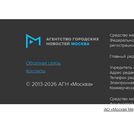
Средство ма
Федеральной
регистрации
Главный ред
Обратная связь
Учредитель 
Контакты
Адрес редакц
Телефон ред
Электронная
© 2013-2026 АГН «Москва»
Коммерчески
Средство ма
финансовой 
АО «Москва Ме
Сайт https:
ограничивая
соответстви
материалов 