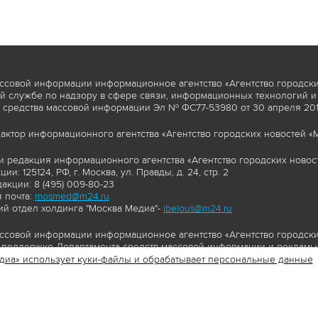
ссовой информации информационное агентство «Агентство городски
 службе по надзору в сфере связи, информационных технологий и
 средства массовой информации Эл № ФС77-53980 от 30 апреля 2013
актор информационного агентства «Агентство городских новостей «М
и редакция информационного агентства «Агентство городских новост
ии: 125124, РФ, г. Москва, ул. Правды, д. 24, стр. 2
акции: 8 (495) 009-80-23
 почта:
mosmed@m24.ru
й отдел холдинга "Москва Медиа"-
ibelous@m24.ru
ссовой информации информационное агентство «Агентство городски
поддержке Департамента средств массовой информации и рекламы 
диа» использует куки-файлы и обрабатывает персональные данные
//www.mskagency.ru содержит материалы, товарные знаки и иные охра
сь: тексты, фотографии, аудио и/или видеоматериалы, графические 
и с законодательством Российской Федерации об авторском праве 
сайта www.mskagency.ru , в том числе, копирование, распространен