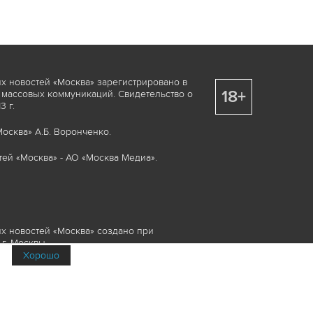
х новостей «Москва» зарегистрировано в
18+
 массовых коммуникаций. Свидетельство о
 г.
осква» А.Б. Воронченко.
ей «Москва» - АО «Москва Медиа».
х новостей «Москва» создано при
г. Москвы.
Хорошо
няемые элементы, включая, но, не
изображения и пр., которые охраняются в
и смежных правах. Любое использование
ие или опубликование, обязательно должно