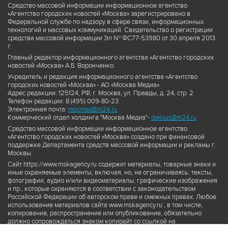
Средство массовой информации информационное агентство
«Агентство городских новостей «Москва» зарегистрировано в
Федеральной службе по надзору в сфере связи, информационных
технологий и массовых коммуникаций. Свидетельство о регистрации
средства массовой информации Эл № ФС77-53980 от 30 апреля 2013
г.
Главный редактор информационного агентства «Агентство городских
новостей «Москва» А.Б. Воронченко.
Учредитель и редакция информационного агентства «Агентство
городских новостей «Москва» - АО «Москва Медиа».
Адрес редакции: 125124, РФ, г. Москва, ул. Правды, д. 24, стр. 2
Телефон редакции: 8 (495) 009-80-23
Электронная почта:
mosmed@m24.ru
Коммерческий отдел холдинга "Москва Медиа"-
ibelous@m24.ru
Средство массовой информации информационное агентство
«Агентство городских новостей «Москва» создано при финансовой
поддержке Департамента средств массовой информации и рекламы г.
Москвы.
Сайт https://www.mskagency.ru содержит материалы, товарные знаки и
иные охраняемые элементы, включая, но, не ограничиваясь: тексты,
фотографии, аудио и/или видеоматериалы, графические изображения
и пр., которые охраняются в соответствии с законодательством
Российской Федерации об авторском праве и смежных правах. Любое
использование материалов сайта www.mskagency.ru , в том числе,
копирование, распространение или опубликование, обязательно
должно сопровождаться знаком копирайт со ссылкой на