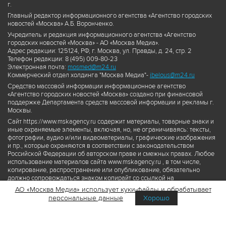
г.
Главный редактор информационного агентства «Агентство городских
новостей «Москва» А.Б. Воронченко.
Учредитель и редакция информационного агентства «Агентство
городских новостей «Москва» - АО «Москва Медиа».
Адрес редакции: 125124, РФ, г. Москва, ул. Правды, д. 24, стр. 2
Телефон редакции: 8 (495) 009-80-23
Электронная почта:
mosmed@m24.ru
Коммерческий отдел холдинга "Москва Медиа"-
ibelous@m24.ru
Средство массовой информации информационное агентство
«Агентство городских новостей «Москва» создано при финансовой
поддержке Департамента средств массовой информации и рекламы г.
Москвы.
Сайт https://www.mskagency.ru содержит материалы, товарные знаки и
иные охраняемые элементы, включая, но, не ограничиваясь: тексты,
фотографии, аудио и/или видеоматериалы, графические изображения
и пр., которые охраняются в соответствии с законодательством
Российской Федерации об авторском праве и смежных правах. Любое
использование материалов сайта www.mskagency.ru , в том числе,
копирование, распространение или опубликование, обязательно
должно сопровождаться знаком копирайт со ссылкой на
правообладателя © АО «Москва Медиа», а также гиперссылкой на сайт
АО «Москва Медиа» использует куки-файлы и обрабатывает
www.mskagency.ru как на первоисточник информации. Переработка
персональные данные
Хорошо
материалов сайта www.mskagency.ru не допускается.
Пользовательское соглашение об использовании материалов
Агентства городских новостей «Москва»