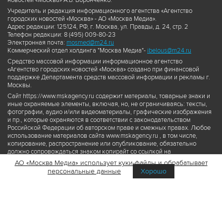
новостей «Москва» А.Б. Воронченко.
Учредитель и редакция информационного агентства «Агентство
городских новостей «Москва» - АО «Москва Медиа».
Адрес редакции: 125124, РФ, г. Москва, ул. Правды, д. 24, стр. 2
Телефон редакции: 8 (495) 009-80-23
Электронная почта:
mosmed@m24.ru
Коммерческий отдел холдинга "Москва Медиа"-
ibelous@m24.ru
Средство массовой информации информационное агентство
«Агентство городских новостей «Москва» создано при финансовой
поддержке Департамента средств массовой информации и рекламы г.
Москвы.
Сайт https://www.mskagency.ru содержит материалы, товарные знаки и
иные охраняемые элементы, включая, но, не ограничиваясь: тексты,
фотографии, аудио и/или видеоматериалы, графические изображения
и пр., которые охраняются в соответствии с законодательством
Российской Федерации об авторском праве и смежных правах. Любое
использование материалов сайта www.mskagency.ru , в том числе,
копирование, распространение или опубликование, обязательно
должно сопровождаться знаком копирайт со ссылкой на
правообладателя © АО «Москва Медиа», а также гиперссылкой на сайт
АО «Москва Медиа» использует куки-файлы и обрабатывает
www.mskagency.ru как на первоисточник информации. Переработка
персональные данные
Хорошо
материалов сайта www.mskagency.ru не допускается.
Пользовательское соглашение об использовании материалов
Агентства городских новостей «Москва»
Политика обработки персональных данных