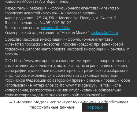
новостей «Москва» А.Б. Воронченко.
Учредитель и редакция информационного агентства «Агентство
городских новостей «Москва» - АО «Москва Медиа».
Адрес редакции: 125124, РФ, г. Москва, ул. Правды, д. 24, стр. 2
Телефон редакции: 8 (495) 009-80-23
Электронная почта:
mosmed@m24.ru
Коммерческий отдел холдинга "Москва Медиа"-
ibelous@m24.ru
Средство массовой информации информационное агентство
«Агентство городских новостей «Москва» создано при финансовой
поддержке Департамента средств массовой информации и рекламы г.
Москвы.
Сайт https://www.mskagency.ru содержит материалы, товарные знаки и
иные охраняемые элементы, включая, но, не ограничиваясь: тексты,
фотографии, аудио и/или видеоматериалы, графические изображения
и пр., которые охраняются в соответствии с законодательством
Российской Федерации об авторском праве и смежных правах. Любое
использование материалов сайта www.mskagency.ru , в том числе,
копирование, распространение или опубликование, обязательно
должно сопровождаться знаком копирайт со ссылкой на
правообладателя © АО «Москва Медиа», а также гиперссылкой на сайт
АО «Москва Медиа» использует куки-файлы и обрабатывает
www.mskagency.ru как на первоисточник информации. Переработка
персональные данные
Хорошо
материалов сайта www.mskagency.ru не допускается.
Пользовательское соглашение об использовании материалов
Агентства городских новостей «Москва»
Политика обработки персональных данных