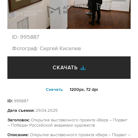
ID:
995887
Фотограф:
Сергей Киселев
СКАЧАТЬ
Cкачать
1200px, 72 dpi
ID:
995887
Дата съемки:
29.04.2025
Заголовок:
Открытие выставочного проекта «Вера – Подвиг
– Победа» Российской академии художеств
Описание:
Открытие выставочного проекта «Вера – Подвиг –