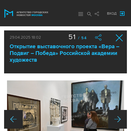
ВХОД
51
29.04.2025 18:02
/ 54
Открытие выставочного проекта «Вера –
Подвиг – Победа» Российской академии
художеств