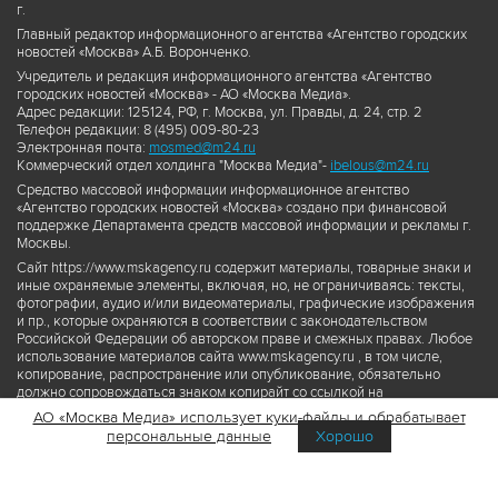
г.
Главный редактор информационного агентства «Агентство городских
новостей «Москва» А.Б. Воронченко.
Учредитель и редакция информационного агентства «Агентство
городских новостей «Москва» - АО «Москва Медиа».
Адрес редакции: 125124, РФ, г. Москва, ул. Правды, д. 24, стр. 2
Телефон редакции: 8 (495) 009-80-23
Электронная почта:
mosmed@m24.ru
Коммерческий отдел холдинга "Москва Медиа"-
ibelous@m24.ru
Средство массовой информации информационное агентство
«Агентство городских новостей «Москва» создано при финансовой
поддержке Департамента средств массовой информации и рекламы г.
Москвы.
Сайт https://www.mskagency.ru содержит материалы, товарные знаки и
иные охраняемые элементы, включая, но, не ограничиваясь: тексты,
фотографии, аудио и/или видеоматериалы, графические изображения
и пр., которые охраняются в соответствии с законодательством
Российской Федерации об авторском праве и смежных правах. Любое
использование материалов сайта www.mskagency.ru , в том числе,
копирование, распространение или опубликование, обязательно
должно сопровождаться знаком копирайт со ссылкой на
правообладателя © АО «Москва Медиа», а также гиперссылкой на сайт
АО «Москва Медиа» использует куки-файлы и обрабатывает
www.mskagency.ru как на первоисточник информации. Переработка
персональные данные
Хорошо
материалов сайта www.mskagency.ru не допускается.
Пользовательское соглашение об использовании материалов
Агентства городских новостей «Москва»