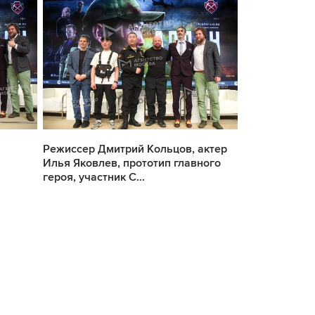
Режиссер Дмитрий Кольцов, актер
Актер, продю
Илья Яковлев, прототип главного
кинорежиссер
героя, участник С...
сценограф, к