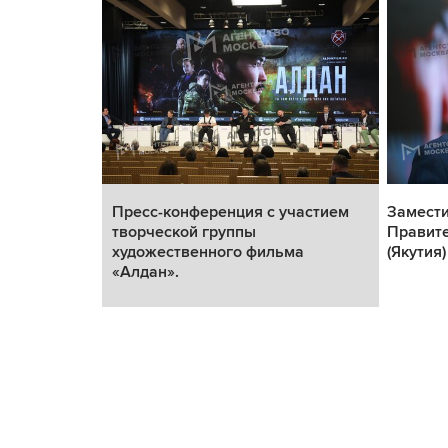
еля
Пресс-конференция с участием
Замести
ики Саха
творческой группы
Правите
ов ...
художественного фильма
(Якутия
«Алдан».