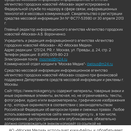
«Агентство городских новостей «Москва» зарегистрировано в
Федеральной службе по надзору в сфере связи, информационных
технологий и массовых коммуникаций. Свидетельство о регистрации
средства массовой информации Эл № ФС77-53980 от 30 апреля 2013
г.
Главный редактор информационного агентства «Агентство городских
новостей «Москва» А.Б. Воронченко.
Учредитель и редакция информационного агентства «Агентство
городских новостей «Москва» - АО «Москва Медиа».
Адрес редакции: 125124, РФ, г. Москва, ул. Правды, д. 24, стр. 2
Телефон редакции: 8 (495) 009-80-23
Электронная почта:
mosmed@m24.ru
Коммерческий отдел холдинга "Москва Медиа"-
ibelous@m24.ru
Средство массовой информации информационное агентство
«Агентство городских новостей «Москва» создано при финансовой
поддержке Департамента средств массовой информации и рекламы г.
Москвы.
Сайт https://www.mskagency.ru содержит материалы, товарные знаки и
иные охраняемые элементы, включая, но, не ограничиваясь: тексты,
фотографии, аудио и/или видеоматериалы, графические изображения
и пр., которые охраняются в соответствии с законодательством
Российской Федерации об авторском праве и смежных правах. Любое
использование материалов сайта www.mskagency.ru , в том числе,
копирование, распространение или опубликование, обязательно
должно сопровождаться знаком копирайт со ссылкой на
правообладателя © АО «Москва Медиа», а также гиперссылкой на сайт
АО «Москва Медиа» использует куки-файлы и обрабатывает