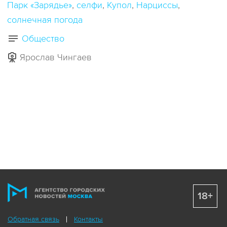
Парк «Зарядье»
селфи
Купол
Нарциссы
солнечная погода
Общество
Ярослав Чингаев
18+
Обратная связь
Контакты