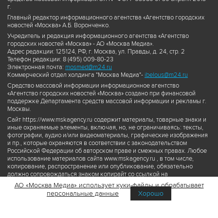
г.
Главный редактор информационного агентства «Агентство городских
новостей «Москва» А.Б. Воронченко.
Учредитель и редакция информационного агентства «Агентство
городских новостей «Москва» - АО «Москва Медиа».
Адрес редакции: 125124, РФ, г. Москва, ул. Правды, д. 24, стр. 2
Телефон редакции: 8 (495) 009-80-23
Электронная почта:
mosmed@m24.ru
Коммерческий отдел холдинга "Москва Медиа"-
ibelous@m24.ru
Средство массовой информации информационное агентство
«Агентство городских новостей «Москва» создано при финансовой
поддержке Департамента средств массовой информации и рекламы г.
Москвы.
Сайт https://www.mskagency.ru содержит материалы, товарные знаки и
иные охраняемые элементы, включая, но, не ограничиваясь: тексты,
фотографии, аудио и/или видеоматериалы, графические изображения
и пр., которые охраняются в соответствии с законодательством
Российской Федерации об авторском праве и смежных правах. Любое
использование материалов сайта www.mskagency.ru , в том числе,
копирование, распространение или опубликование, обязательно
должно сопровождаться знаком копирайт со ссылкой на
правообладателя © АО «Москва Медиа», а также гиперссылкой на сайт
АО «Москва Медиа» использует куки-файлы и обрабатывает
www.mskagency.ru как на первоисточник информации. Переработка
персональные данные
Хорошо
материалов сайта www.mskagency.ru не допускается.
Пользовательское соглашение об использовании материалов
Агентства городских новостей «Москва»