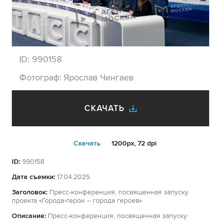
ID:
990158
Фотограф:
Ярослав Чингаев
СКАЧАТЬ
Cкачать
1200px, 72 dpi
ID:
990158
Дата съемки:
17.04.2025
Заголовок:
Пресс-конференция, посвященная запуску
проекта «Города-герои – города героев»
Описание:
Пресс-конференция, посвященная запуску