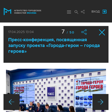
ВХОД
7
17.04.2025 13:04
/ 50
Пресс-конференция, посвященная
запуску проекта «Города-герои – города
героев»