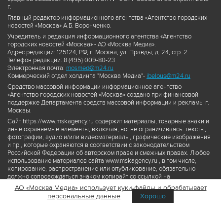
г.
Главный редактор информационного агентства «Агентство городских
новостей «Москва» А.Б. Воронченко.
Учредитель и редакция информационного агентства «Агентство
городских новостей «Москва» - АО «Москва Медиа».
Адрес редакции: 125124, РФ, г. Москва, ул. Правды, д. 24, стр. 2
Телефон редакции: 8 (495) 009-80-23
Электронная почта:
mosmed@m24.ru
Коммерческий отдел холдинга "Москва Медиа"-
ibelous@m24.ru
Средство массовой информации информационное агентство
«Агентство городских новостей «Москва» создано при финансовой
поддержке Департамента средств массовой информации и рекламы г.
Москвы.
Сайт https://www.mskagency.ru содержит материалы, товарные знаки и
иные охраняемые элементы, включая, но, не ограничиваясь: тексты,
фотографии, аудио и/или видеоматериалы, графические изображения
и пр., которые охраняются в соответствии с законодательством
Российской Федерации об авторском праве и смежных правах. Любое
использование материалов сайта www.mskagency.ru , в том числе,
копирование, распространение или опубликование, обязательно
должно сопровождаться знаком копирайт со ссылкой на
правообладателя © АО «Москва Медиа», а также гиперссылкой на сайт
АО «Москва Медиа» использует куки-файлы и обрабатывает
www.mskagency.ru как на первоисточник информации. Переработка
персональные данные
Хорошо
материалов сайта www.mskagency.ru не допускается.
Пользовательское соглашение об использовании материалов
Агентства городских новостей «Москва»