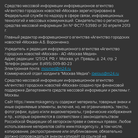
Средство массовой информации информационное агентство
«Агентство городских новостей «Москва» зарегистрировано в
Федеральной службе по надзору в сфере связи, информационных
технологий и массовых коммуникаций. Свидетельство о регистрации
средства массовой информации Эл № ФС77-53980 от 30 апреля 2013
г.
Главный редактор информационного агентства «Агентство городских
новостей «Москва» А.Б. Воронченко.
Учредитель и редакция информационного агентства «Агентство
городских новостей «Москва» - АО «Москва Медиа».
Адрес редакции: 125124, РФ, г. Москва, ул. Правды, д. 24, стр. 2
Телефон редакции: 8 (495) 009-80-23
Электронная почта:
mosmed@m24.ru
Коммерческий отдел холдинга "Москва Медиа"-
ibelous@m24.ru
Средство массовой информации информационное агентство
«Агентство городских новостей «Москва» создано при финансовой
поддержке Департамента средств массовой информации и рекламы г.
Москвы.
Сайт https://www.mskagency.ru содержит материалы, товарные знаки и
иные охраняемые элементы, включая, но, не ограничиваясь: тексты,
фотографии, аудио и/или видеоматериалы, графические изображения
и пр., которые охраняются в соответствии с законодательством
Российской Федерации об авторском праве и смежных правах. Любое
использование материалов сайта www.mskagency.ru , в том числе,
копирование, распространение или опубликование, обязательно
должно сопровождаться знаком копирайт со ссылкой на