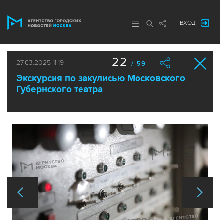
ВХОД
22
27.03.2025 11:19
/ 59
Экскурсия по закулисью Московского
Губернского театра