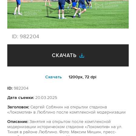
ID:
982204
СКАЧАТЬ
Cкачать
1200px, 72 dpi
ID:
982204
Дата съемки:
20.03.2025
Заголовок:
Сергей Собянин на открытии стадиона
«Локомотив» в Люблино после комплексной модернизации
Описание:
Занятия на открытом после комплексной
модернизации историческом стадионе «Локомотив» на ул.
Тихая в районе Люблино. Фото: Максим Мишин, пресс-