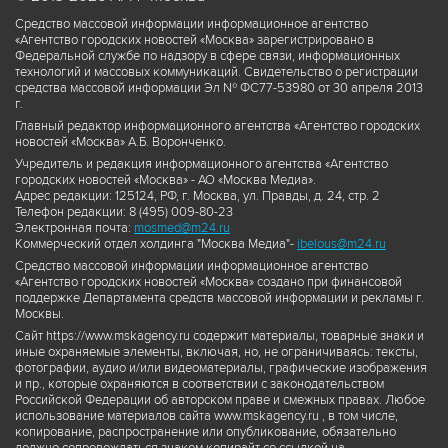
Средство массовой информации информационное агентство
«Агентство городских новостей «Москва» зарегистрировано в
Федеральной службе по надзору в сфере связи, информационных
технологий и массовых коммуникаций. Свидетельство о регистрации
средства массовой информации Эл № ФС77-53980 от 30 апреля 2013
г.
Главный редактор информационного агентства «Агентство городских
новостей «Москва» А.Б. Воронченко.
Учредитель и редакция информационного агентства «Агентство
городских новостей «Москва» - АО «Москва Медиа».
Адрес редакции: 125124, РФ, г. Москва, ул. Правды, д. 24, стр. 2
Телефон редакции: 8 (495) 009-80-23
Электронная почта:
mosmed@m24.ru
Коммерческий отдел холдинга "Москва Медиа"-
ibelous@m24.ru
Средство массовой информации информационное агентство
«Агентство городских новостей «Москва» создано при финансовой
поддержке Департамента средств массовой информации и рекламы г.
Москвы.
Сайт https://www.mskagency.ru содержит материалы, товарные знаки и
иные охраняемые элементы, включая, но, не ограничиваясь: тексты,
фотографии, аудио и/или видеоматериалы, графические изображения
и пр., которые охраняются в соответствии с законодательством
Российской Федерации об авторском праве и смежных правах. Любое
использование материалов сайта www.mskagency.ru , в том числе,
копирование, распространение или опубликование, обязательно