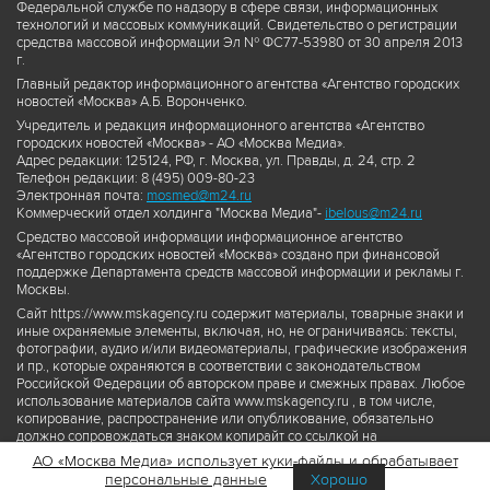
Федеральной службе по надзору в сфере связи, информационных
технологий и массовых коммуникаций. Свидетельство о регистрации
средства массовой информации Эл № ФС77-53980 от 30 апреля 2013
г.
Главный редактор информационного агентства «Агентство городских
новостей «Москва» А.Б. Воронченко.
Учредитель и редакция информационного агентства «Агентство
городских новостей «Москва» - АО «Москва Медиа».
Адрес редакции: 125124, РФ, г. Москва, ул. Правды, д. 24, стр. 2
Телефон редакции: 8 (495) 009-80-23
Электронная почта:
mosmed@m24.ru
Коммерческий отдел холдинга "Москва Медиа"-
ibelous@m24.ru
Средство массовой информации информационное агентство
«Агентство городских новостей «Москва» создано при финансовой
поддержке Департамента средств массовой информации и рекламы г.
Москвы.
Сайт https://www.mskagency.ru содержит материалы, товарные знаки и
иные охраняемые элементы, включая, но, не ограничиваясь: тексты,
фотографии, аудио и/или видеоматериалы, графические изображения
и пр., которые охраняются в соответствии с законодательством
Российской Федерации об авторском праве и смежных правах. Любое
использование материалов сайта www.mskagency.ru , в том числе,
копирование, распространение или опубликование, обязательно
должно сопровождаться знаком копирайт со ссылкой на
правообладателя © АО «Москва Медиа», а также гиперссылкой на сайт
АО «Москва Медиа» использует куки-файлы и обрабатывает
www.mskagency.ru как на первоисточник информации. Переработка
персональные данные
Хорошо
материалов сайта www.mskagency.ru не допускается.