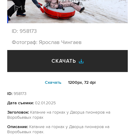
ID:
958173
Фотограф:
Ярослав Чингаев
СКАЧАТЬ
Cкачать
1200px, 72 dpi
ID:
958173
Дата съемки:
02.01.2025
Заголовок:
Катание на горках у Дворца пионеров на
Воробьевых горах
Описание:
Катание на горках у Дворца пионеров на
Воробьевых горах.