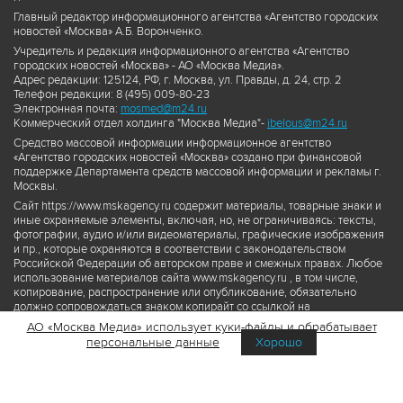
Главный редактор информационного агентства «Агентство городских
новостей «Москва» А.Б. Воронченко.
Учредитель и редакция информационного агентства «Агентство
городских новостей «Москва» - АО «Москва Медиа».
Адрес редакции: 125124, РФ, г. Москва, ул. Правды, д. 24, стр. 2
Телефон редакции: 8 (495) 009-80-23
Электронная почта:
mosmed@m24.ru
Коммерческий отдел холдинга "Москва Медиа"-
ibelous@m24.ru
Средство массовой информации информационное агентство
«Агентство городских новостей «Москва» создано при финансовой
поддержке Департамента средств массовой информации и рекламы г.
Москвы.
Сайт https://www.mskagency.ru содержит материалы, товарные знаки и
иные охраняемые элементы, включая, но, не ограничиваясь: тексты,
фотографии, аудио и/или видеоматериалы, графические изображения
и пр., которые охраняются в соответствии с законодательством
Российской Федерации об авторском праве и смежных правах. Любое
использование материалов сайта www.mskagency.ru , в том числе,
копирование, распространение или опубликование, обязательно
должно сопровождаться знаком копирайт со ссылкой на
правообладателя © АО «Москва Медиа», а также гиперссылкой на сайт
АО «Москва Медиа» использует куки-файлы и обрабатывает
www.mskagency.ru как на первоисточник информации. Переработка
персональные данные
Хорошо
материалов сайта www.mskagency.ru не допускается.
Пользовательское соглашение об использовании материалов
Агентства городских новостей «Москва»