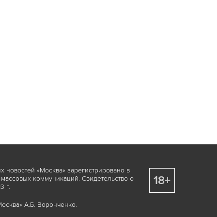
х новостей «Москва» зарегистрировано в
18+
 массовых коммуникаций. Свидетельство о
 г.
осква» А.Б. Воронченко.