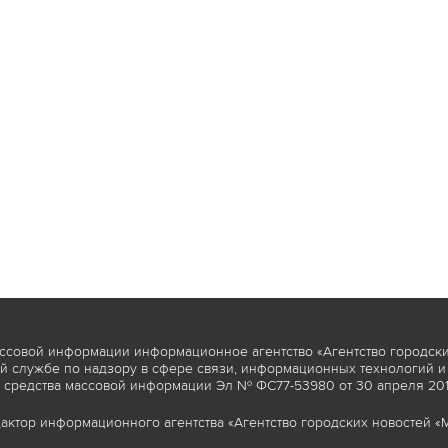
ссовой информации информационное агентство «Агентство городски
 службе по надзору в сфере связи, информационных технологий и
 средства массовой информации Эл № ФС77-53980 от 30 апреля 2013
актор информационного агентства «Агентство городских новостей «М