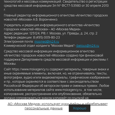
технологий и массовых коммуникаций. Свидетельство о регистрации
средства массовой информации Эл № ФС77-53980 от 30 апреля 2013
г.
Главный редактор информационного агентства «Агентство городских
новостей «Москва» А.Б. Воронченко.
Учредитель и редакция информационного агентства «Агентство
городских новостей «Москва» - АО «Москва Медиа».
Адрес редакции: 125124, РФ, г. Москва, ул. Правды, д. 24, стр. 2
Телефон редакции: 8 (495) 009-80-23
Электронная почта:
mosmed@m24.ru
Коммерческий отдел холдинга "Москва Медиа"-
ibelous@m24.ru
Средство массовой информации информационное агентство
«Агентство городских новостей «Москва» создано при финансовой
поддержке Департамента средств массовой информации и рекламы г.
Москвы.
Сайт https://www.mskagency.ru содержит материалы, товарные знаки и
иные охраняемые элементы, включая, но, не ограничиваясь: тексты,
фотографии, аудио и/или видеоматериалы, графические изображения
и пр., которые охраняются в соответствии с законодательством
Российской Федерации об авторском праве и смежных правах. Любое
использование материалов сайта www.mskagency.ru , в том числе,
копирование, распространение или опубликование, обязательно
должно сопровождаться знаком копирайт со ссылкой на
правообладателя © АО «Москва Медиа», а также гиперссылкой на сайт
АО «Москва Медиа» использует куки-файлы и обрабатывает
www.mskagency.ru как на первоисточник информации. Переработка
персональные данные
Хорошо
материалов сайта www.mskagency.ru не допускается.