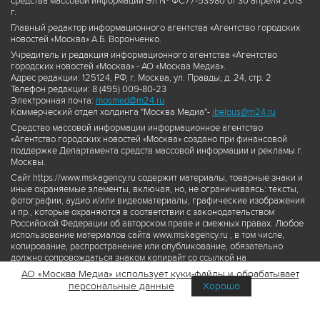
средства массовой информации Эл № ФС77-53980 от 30 апреля 2013
г.
Главный редактор информационного агентства «Агентство городских
новостей «Москва» А.Б. Воронченко.
Учредитель и редакция информационного агентства «Агентство
городских новостей «Москва» - АО «Москва Медиа».
Адрес редакции: 125124, РФ, г. Москва, ул. Правды, д. 24, стр. 2
Телефон редакции: 8 (495) 009-80-23
Электронная почта:
mosmed@m24.ru
Коммерческий отдел холдинга "Москва Медиа"-
ibelous@m24.ru
Средство массовой информации информационное агентство
«Агентство городских новостей «Москва» создано при финансовой
поддержке Департамента средств массовой информации и рекламы г.
Москвы.
Сайт https://www.mskagency.ru содержит материалы, товарные знаки и
иные охраняемые элементы, включая, но, не ограничиваясь: тексты,
фотографии, аудио и/или видеоматериалы, графические изображения
и пр., которые охраняются в соответствии с законодательством
Российской Федерации об авторском праве и смежных правах. Любое
использование материалов сайта www.mskagency.ru , в том числе,
копирование, распространение или опубликование, обязательно
должно сопровождаться знаком копирайт со ссылкой на
правообладателя © АО «Москва Медиа», а также гиперссылкой на сайт
АО «Москва Медиа» использует куки-файлы и обрабатывает
www.mskagency.ru как на первоисточник информации. Переработка
персональные данные
Хорошо
материалов сайта www.mskagency.ru не допускается.
Пользовательское соглашение об использовании материалов
Агентства городских новостей «Москва»