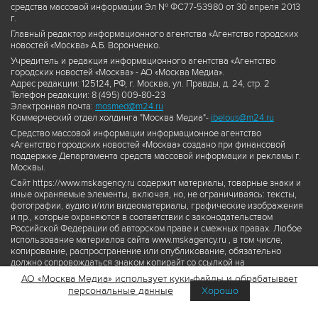
средства массовой информации Эл № ФС77-53980 от 30 апреля 2013
г.
Главный редактор информационного агентства «Агентство городских
новостей «Москва» А.Б. Воронченко.
Учредитель и редакция информационного агентства «Агентство
городских новостей «Москва» - АО «Москва Медиа».
Адрес редакции: 125124, РФ, г. Москва, ул. Правды, д. 24, стр. 2
Телефон редакции: 8 (495) 009-80-23
Электронная почта:
mosmed@m24.ru
Коммерческий отдел холдинга "Москва Медиа"-
ibelous@m24.ru
Средство массовой информации информационное агентство
«Агентство городских новостей «Москва» создано при финансовой
поддержке Департамента средств массовой информации и рекламы г.
Москвы.
Сайт https://www.mskagency.ru содержит материалы, товарные знаки и
иные охраняемые элементы, включая, но, не ограничиваясь: тексты,
фотографии, аудио и/или видеоматериалы, графические изображения
и пр., которые охраняются в соответствии с законодательством
Российской Федерации об авторском праве и смежных правах. Любое
использование материалов сайта www.mskagency.ru , в том числе,
копирование, распространение или опубликование, обязательно
должно сопровождаться знаком копирайт со ссылкой на
правообладателя © АО «Москва Медиа», а также гиперссылкой на сайт
АО «Москва Медиа» использует куки-файлы и обрабатывает
www.mskagency.ru как на первоисточник информации. Переработка
персональные данные
Хорошо
материалов сайта www.mskagency.ru не допускается.
Пользовательское соглашение об использовании материалов