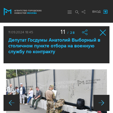
ВХОД
11
11.09.2024 18:45
/ 28
Депутат Госдумы Анатолий Выборный в
столичном пункте отбора на военную
службу по контракту