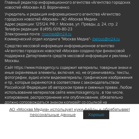
Главный редактор информационного агентства «Агентство городских
новостей «Москва» А.Б. Воронченко.
Учредитель и редакция информационного агентства «Агентство
городских новостей «Москва» - АО «Москва Медиа».
Адрес редакции: 125124, РФ, г. Москва, ул. Правды, д. 24, стр. 2
Телефон редакции: 8 (495) 009-80-23
Электронная почта:
mosmed@m24.ru
Коммерческий отдел холдинга "Москва Медиа"-
ibelous@m24.ru
Средство массовой информации информационное агентство
«Агентство городских новостей «Москва» создано при финансовой
поддержке Департамента средств массовой информации и рекламы г.
Москвы.
Сайт https://www.mskagency.ru содержит материалы, товарные знаки и
иные охраняемые элементы, включая, но, не ограничиваясь: тексты,
фотографии, аудио и/или видеоматериалы, графические изображения
и пр., которые охраняются в соответствии с законодательством
Российской Федерации об авторском праве и смежных правах. Любое
использование материалов сайта www.mskagency.ru , в том числе,
копирование, распространение или опубликование, обязательно
должно сопровождаться знаком копирайт со ссылкой на
правообладателя © АО «Москва Медиа», а также гиперссылкой на сайт
АО «Москва Медиа» использует куки-файлы и обрабатывает
www.mskagency.ru как на первоисточник информации. Переработка
персональные данные
Хорошо
материалов сайта www.mskagency.ru не допускается.
Пользовательское соглашение об использовании материалов
Агентства городских новостей «Москва»
Политика обработки персональных данных