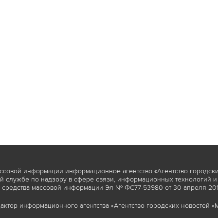
ссовой информации информационное агентство «Агентство городски
 службе по надзору в сфере связи, информационных технологий и
 средства массовой информации Эл № ФС77-53980 от 30 апреля 2013
актор информационного агентства «Агентство городских новостей «М