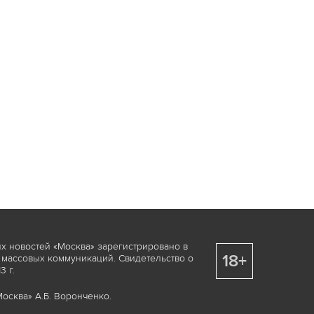
х новостей «Москва» зарегистрировано в
18+
 массовых коммуникаций. Свидетельство о
 г.
осква» А.Б. Воронченко.