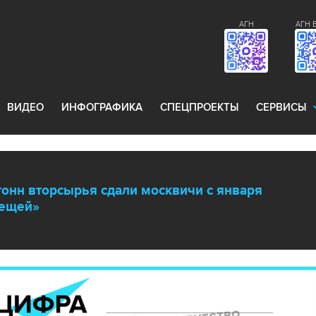
АГН
АГН 
ВИДЕО
ИНФОГРАФИКА
СПЕЦПРОЕКТЫ
СЕРВИСЫ
 тонн вторсырья сдали москвичи с января
вещей»