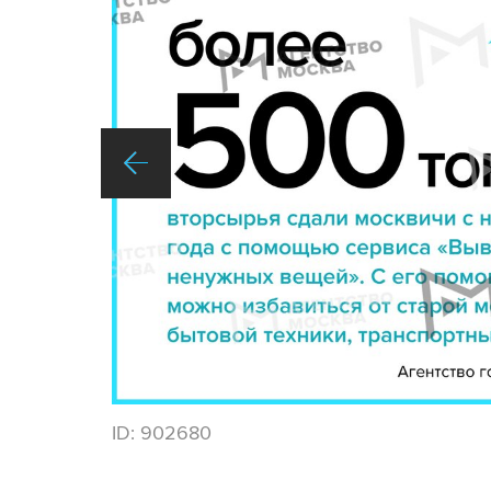
ID:
902680