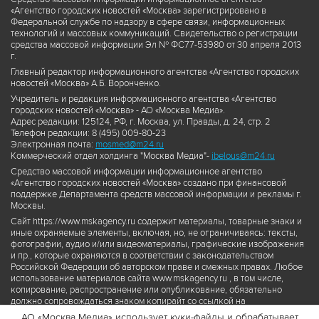
«Агентство городских новостей «Москва» зарегистрировано в
Федеральной службе по надзору в сфере связи, информационных
технологий и массовых коммуникаций. Свидетельство о регистрации
средства массовой информации Эл № ФС77-53980 от 30 апреля 2013
г.
Главный редактор информационного агентства «Агентство городских
новостей «Москва» А.Б. Воронченко.
Учредитель и редакция информационного агентства «Агентство
городских новостей «Москва» - АО «Москва Медиа».
Адрес редакции: 125124, РФ, г. Москва, ул. Правды, д. 24, стр. 2
Телефон редакции: 8 (495) 009-80-23
Электронная почта:
mosmed@m24.ru
Коммерческий отдел холдинга "Москва Медиа"-
ibelous@m24.ru
Средство массовой информации информационное агентство
«Агентство городских новостей «Москва» создано при финансовой
поддержке Департамента средств массовой информации и рекламы г.
Москвы.
Сайт https://www.mskagency.ru содержит материалы, товарные знаки и
иные охраняемые элементы, включая, но, не ограничиваясь: тексты,
фотографии, аудио и/или видеоматериалы, графические изображения
и пр., которые охраняются в соответствии с законодательством
Российской Федерации об авторском праве и смежных правах. Любое
использование материалов сайта www.mskagency.ru , в том числе,
копирование, распространение или опубликование, обязательно
должно сопровождаться знаком копирайт со ссылкой на
правообладателя © АО «Москва Медиа», а также гиперссылкой на сайт
АО «Москва Медиа» использует куки-файлы и обрабатывает