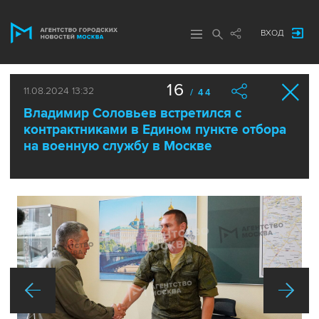
ВХОД
16
11.08.2024 13:32
/ 44
Владимир Соловьев встретился с
контрактниками в Едином пункте отбора
на военную службу в Москве