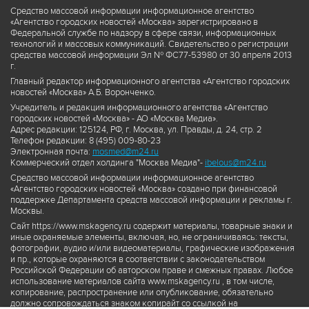
Средство массовой информации информационное агентство
«Агентство городских новостей «Москва» зарегистрировано в
Федеральной службе по надзору в сфере связи, информационных
технологий и массовых коммуникаций. Свидетельство о регистрации
средства массовой информации Эл № ФС77-53980 от 30 апреля 2013
г.
Главный редактор информационного агентства «Агентство городских
новостей «Москва» А.Б. Воронченко.
Учредитель и редакция информационного агентства «Агентство
городских новостей «Москва» - АО «Москва Медиа».
Адрес редакции: 125124, РФ, г. Москва, ул. Правды, д. 24, стр. 2
Телефон редакции: 8 (495) 009-80-23
Электронная почта:
mosmed@m24.ru
Коммерческий отдел холдинга "Москва Медиа"-
ibelous@m24.ru
Средство массовой информации информационное агентство
«Агентство городских новостей «Москва» создано при финансовой
поддержке Департамента средств массовой информации и рекламы г.
Москвы.
Сайт https://www.mskagency.ru содержит материалы, товарные знаки и
иные охраняемые элементы, включая, но, не ограничиваясь: тексты,
фотографии, аудио и/или видеоматериалы, графические изображения
и пр., которые охраняются в соответствии с законодательством
Российской Федерации об авторском праве и смежных правах. Любое
использование материалов сайта www.mskagency.ru , в том числе,
копирование, распространение или опубликование, обязательно
должно сопровождаться знаком копирайт со ссылкой на