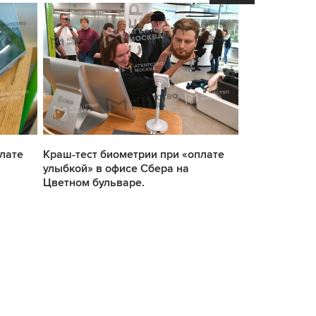
лате
Краш-тест биометрии при «оплате
Краш-тест би
улыбкой» в офисе Сбера на
улыбкой» в о
Цветном бульваре.
Цветном буль