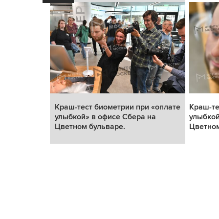
и «оплате
Краш-тест биометрии при «оплате
Краш-те
 на
улыбкой» в офисе Сбера на
улыбкой
Цветном бульваре.
Цветном