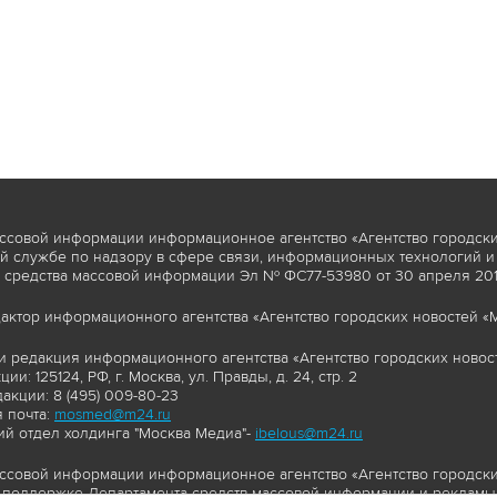
ссовой информации информационное агентство «Агентство городски
 службе по надзору в сфере связи, информационных технологий и
 средства массовой информации Эл № ФС77-53980 от 30 апреля 2013
актор информационного агентства «Агентство городских новостей «М
и редакция информационного агентства «Агентство городских новост
ии: 125124, РФ, г. Москва, ул. Правды, д. 24, стр. 2
акции: 8 (495) 009-80-23
 почта:
mosmed@m24.ru
й отдел холдинга "Москва Медиа"-
ibelous@m24.ru
ссовой информации информационное агентство «Агентство городски
поддержке Департамента средств массовой информации и рекламы 