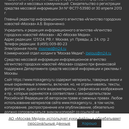
технологий и массовых коммуникаций. Свидетельство о регистрации
средства массовой информации Эл № ФС77-53980 от 30 апреля 2013
г.
Главный редактор информационного агентства «Агентство городских
новостей «Москва» А.Б. Воронченко.
Учредитель и редакция информационного агентства «Агентство
городских новостей «Москва» - АО «Москва Медиа».
Адрес редакции: 125124, РФ, г. Москва, ул. Правды, д. 24, стр. 2
Телефон редакции: 8 (495) 009-80-23
Электронная почта:
mosmed@m24.ru
Коммерческий отдел холдинга "Москва Медиа"-
ibelous@m24.ru
Средство массовой информации информационное агентство
«Агентство городских новостей «Москва» создано при финансовой
поддержке Департамента средств массовой информации и рекламы г.
Москвы.
Сайт https://www.mskagency.ru содержит материалы, товарные знаки и
иные охраняемые элементы, включая, но, не ограничиваясь: тексты,
фотографии, аудио и/или видеоматериалы, графические изображения
и пр., которые охраняются в соответствии с законодательством
Российской Федерации об авторском праве и смежных правах. Любое
использование материалов сайта www.mskagency.ru , в том числе,
копирование, распространение или опубликование, обязательно
должно сопровождаться знаком копирайт со ссылкой на
правообладателя © АО «Москва Медиа», а также гиперссылкой на сайт
АО «Москва Медиа» использует куки-файлы и обрабатывает
www.mskagency.ru как на первоисточник информации. Переработка
персональные данные
Хорошо
материалов сайта www.mskagency.ru не допускается.