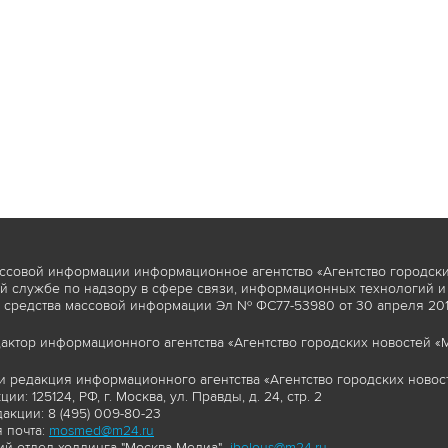
ссовой информации информационное агентство «Агентство городски
 службе по надзору в сфере связи, информационных технологий и
 средства массовой информации Эл № ФС77-53980 от 30 апреля 2013
актор информационного агентства «Агентство городских новостей «М
и редакция информационного агентства «Агентство городских новост
ии: 125124, РФ, г. Москва, ул. Правды, д. 24, стр. 2
акции: 8 (495) 009-80-23
 почта:
mosmed@m24.ru
й отдел холдинга "Москва Медиа"-
ibelous@m24.ru