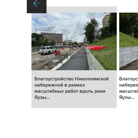
оямской
Благоустройство Николоямской
Благоус
набережной в рамках
набереж
ь реки
масштабных работ вдоль реки
масштаб
Яузы...
Яузы...