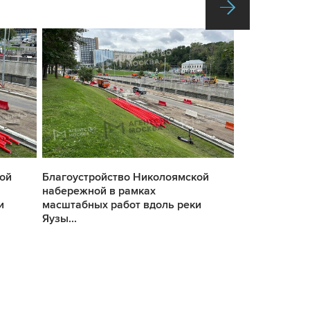
ой
Благоустройство Николоямской
Благоустрой
набережной в рамках
набережной 
и
масштабных работ вдоль реки
масштабных 
Яузы...
Яузы...