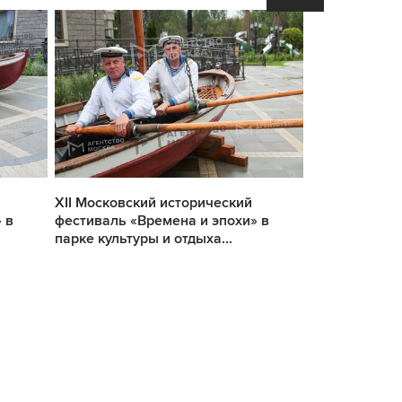
XII Московский исторический
XII Московск
 в
фестиваль «Времена и эпохи» в
фестиваль «В
парке культуры и отдыха...
парке культур