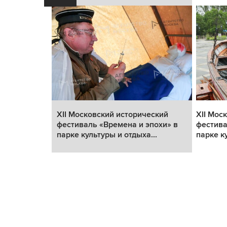
еский
XII Московский исторический
XII Мос
похи» в
фестиваль «Времена и эпохи» в
фестива
..
парке культуры и отдыха...
парке ку