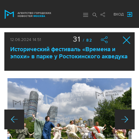
ВХОД
31
12.06.2024 14:51
/ 82
Исторический фестиваль «Времена и
эпохи» в парке у Ростокинского акведука