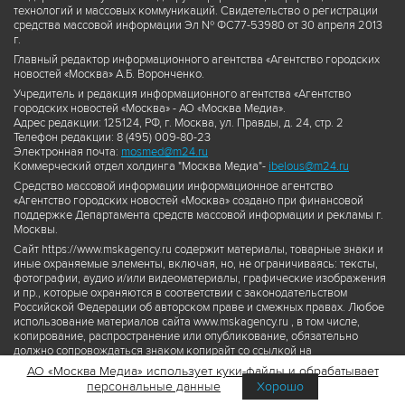
технологий и массовых коммуникаций. Свидетельство о регистрации
средства массовой информации Эл № ФС77-53980 от 30 апреля 2013
г.
Главный редактор информационного агентства «Агентство городских
новостей «Москва» А.Б. Воронченко.
Учредитель и редакция информационного агентства «Агентство
городских новостей «Москва» - АО «Москва Медиа».
Адрес редакции: 125124, РФ, г. Москва, ул. Правды, д. 24, стр. 2
Телефон редакции: 8 (495) 009-80-23
Электронная почта:
mosmed@m24.ru
Коммерческий отдел холдинга "Москва Медиа"-
ibelous@m24.ru
Средство массовой информации информационное агентство
«Агентство городских новостей «Москва» создано при финансовой
поддержке Департамента средств массовой информации и рекламы г.
Москвы.
Сайт https://www.mskagency.ru содержит материалы, товарные знаки и
иные охраняемые элементы, включая, но, не ограничиваясь: тексты,
фотографии, аудио и/или видеоматериалы, графические изображения
и пр., которые охраняются в соответствии с законодательством
Российской Федерации об авторском праве и смежных правах. Любое
использование материалов сайта www.mskagency.ru , в том числе,
копирование, распространение или опубликование, обязательно
должно сопровождаться знаком копирайт со ссылкой на
правообладателя © АО «Москва Медиа», а также гиперссылкой на сайт
АО «Москва Медиа» использует куки-файлы и обрабатывает
www.mskagency.ru как на первоисточник информации. Переработка
персональные данные
Хорошо
материалов сайта www.mskagency.ru не допускается.