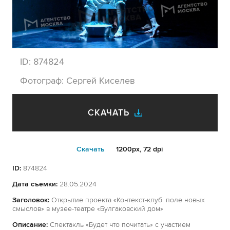
ID:
874824
Фотограф:
Сергей Киселев
СКАЧАТЬ
Cкачать
1200px, 72 dpi
ID:
874824
Дата съемки:
28.05.2024
Заголовок:
Открытие проекта «Контекст-клуб: поле новых
смыслов» в музее-театре «Булгаковский дом»
Описание:
Спектакль «Будет что почитать» с участием