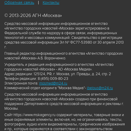
Обратная связь
Контакты
© 2013-2026 АГН «Москва»
Средство массовой информации информационное агентство
«Агентство городских новостей «Москва» зарегистрировано в
Федеральной службе по надзору в сфере связи, информационных
технологий и массовых коммуникаций. Свидетельство о регистрации
средства массовой информации Эл № ФС77-53980 от 30 апреля 2013
г.
Главный редактор информационного агентства «Агентство городских
новостей «Москва» А.Б. Воронченко.
Учредитель и редакция информационного агентства «Агентство
городских новостей «Москва» - АО «Москва Медиа».
Адрес редакции: 125124, РФ, г. Москва, ул. Правды, д. 24, стр. 2
Телефон редакции: 8 (495) 009-80-23
Электронная почта:
mosmed@m24.ru
Коммерческий отдел холдинга "Москва Медиа"-
ibelous@m24.ru
Средство массовой информации информационное агентство
«Агентство городских новостей «Москва» создано при финансовой
поддержке Департамента средств массовой информации и рекламы г.
Москвы.
Сайт https://www.mskagency.ru содержит материалы, товарные знаки и
иные охраняемые элементы, включая, но, не ограничиваясь: тексты,
фотографии, аудио и/или видеоматериалы, графические изображения
и пр., которые охраняются в соответствии с законодательством